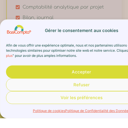
Comptabilité analytique par projet
Bilan, journal
Budget prévisionnel
Gérer le consentement aux cookies
Amortissements
Afin de vous offrir une expérience optimale, nous et nos partenaires utilison
Personnalisation des libellés
technologies similaires pour optimiser notre site web et notre service. Cliquez
comptables
plus
" pour avoir de plus amples informations.
Suivi des soldes de banque
Accepter
Interconnexion avec HelloAsso
Refuser
...
Voir les préférences
Politique de cookies
Politique de Confidentialité des Donné
UNE QUESTION ?
UNE QUESTION ?
PRÊT À ESSAYER LE NOUVEAU